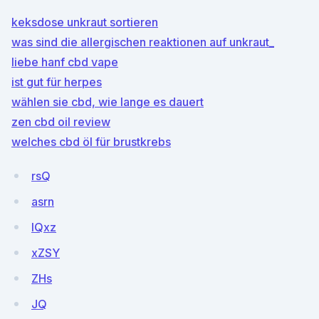
keksdose unkraut sortieren
was sind die allergischen reaktionen auf unkraut_
liebe hanf cbd vape
ist gut für herpes
wählen sie cbd, wie lange es dauert
zen cbd oil review
welches cbd öl für brustkrebs
rsQ
asrn
IQxz
xZSY
ZHs
JQ