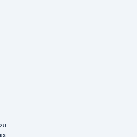
d
 zu
das