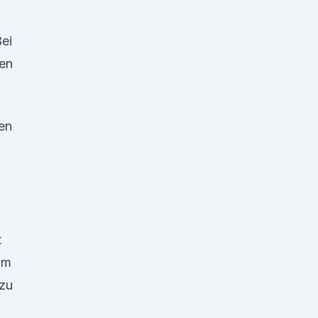
Bei
gen
gen
t
um
 zu