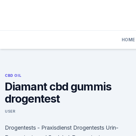
Skip
to
content
HOME
CBD OIL
Diamant cbd gummis
drogentest
USER
Drogentests - Praxisdienst Drogentests Urin-