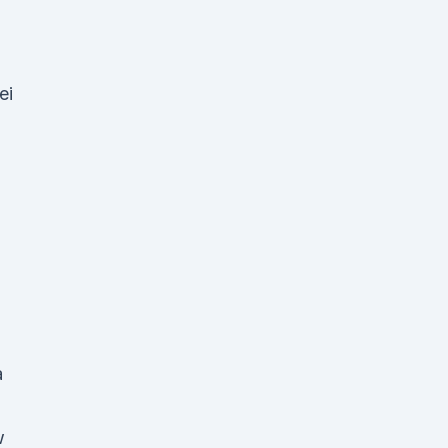
ei
a
w