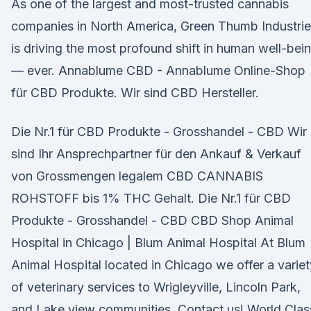
As one of the largest and most-trusted cannabis
companies in North America, Green Thumb Industri
is driving the most profound shift in human well-bei
— ever. Annablume CBD - Annablume Online-Shop
für CBD Produkte. Wir sind CBD Hersteller.
Die Nr.1 für CBD Produkte - Grosshandel - CBD Wir
sind Ihr Ansprechpartner für den Ankauf & Verkauf
von Grossmengen legalem CBD CANNABIS
ROHSTOFF bis 1% THC Gehalt. Die Nr.1 für CBD
Produkte - Grosshandel - CBD CBD Shop Animal
Hospital in Chicago | Blum Animal Hospital At Blum
Animal Hospital located in Chicago we offer a variet
of veterinary services to Wrigleyville, Lincoln Park,
and Lake view communities. Contact us! World Clas