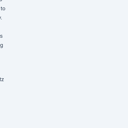
 to
.
es
ng
tz