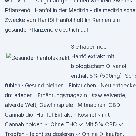
wird von ihr so gut aufgenommen wie kein zweites
Pflanzenöl. Hanföl in der Medizin - die medizinische
Zwecke von Hanföl Hanföl holt im Rennen um
gesunde Pflanzenöle deutlich auf.
Sie haben noch
Hanfölextrakt mit
biologischem Olivenöl
enthält 5% (500mg) Sch
fühlen · Gesund bleiben · Eintauchen · Neu entdecke
dm erleben · Ernährungsmagazin · #awiealverde;
alverde Welt; Gewinnspiele · Mitmachen CBD
Cannabidiol Hanföl Extrakt - Kosmetik mit
Cannabinoiden ✓ Ohne THC ✓ Mit 5% CBD ✓
Tropfen - leicht zu dosieren ✓ Online ▻ kaufen.