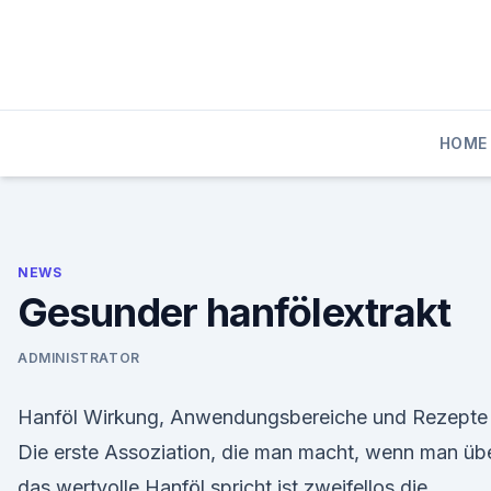
Skip
to
content
HOME
NEWS
Gesunder hanfölextrakt
ADMINISTRATOR
Hanföl Wirkung, Anwendungsbereiche und Rezepte
Die erste Assoziation, die man macht, wenn man üb
das wertvolle Hanföl spricht ist zweifellos die