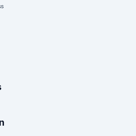
ss
s
n