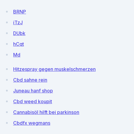
BRNP
iTzJ
DUbk
hCqt
Md
Hitzespray gegen muskelschmerzen
Cbd sahne rein
Juneau hanf shop
Cbd weed koupit
Cannabisöl hilft bei parkinson
Cbdfx wegmans