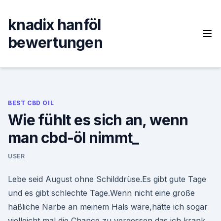
Skip
to
knadix hanföl
content
bewertungen
BEST CBD OIL
Wie fühlt es sich an, wenn
man cbd-öl nimmt_
USER
Lebe seid August ohne Schilddrüse.Es gibt gute Tage
und es gibt schlechte Tage.Wenn nicht eine große
häßliche Narbe an meinem Hals wäre,hätte ich sogar
vielleicht mal die Chance zu vergessen das ich krank