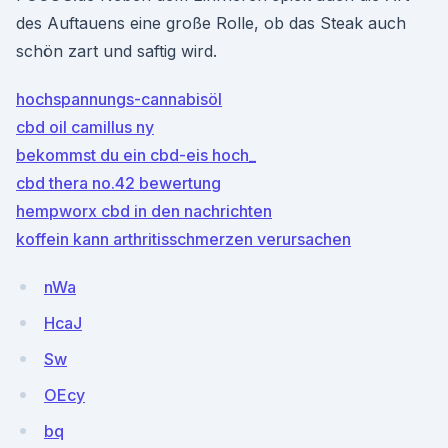
des Auftauens eine große Rolle, ob das Steak auch
schön zart und saftig wird.
hochspannungs-cannabisöl
cbd oil camillus ny
bekommst du ein cbd-eis hoch_
cbd thera no.42 bewertung
hempworx cbd in den nachrichten
koffein kann arthritisschmerzen verursachen
nWa
HcaJ
Sw
OEcy
bq